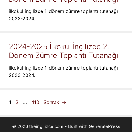
ilkokul ingilizce 1. dönem zümre toplantı tutanağı
2023-2024.
2024-2025 İlkokul İngilizce 2.
Dönem Zümre Toplantı Tutanağı
ilkokul ingilizce 1. dönem zümre toplantı tutanağı
2023-2024.
Sayfa
Sayfa
Sayfa
1
2
…
410
Sonraki
→
© 2026 theingilizce.com
• Built with
GeneratePress