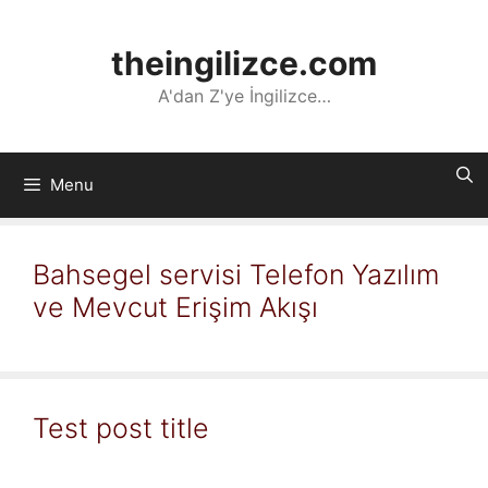
İçeriğe
atla
theingilizce.com
A'dan Z'ye İngilizce…
Menu
Bahsegel servisi Telefon Yazılım
ve Mevcut Erişim Akışı
Test post title