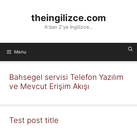
İçeriğe
atla
theingilizce.com
A'dan Z'ye İngilizce…
Menu
Bahsegel servisi Telefon Yazılım
ve Mevcut Erişim Akışı
Test post title