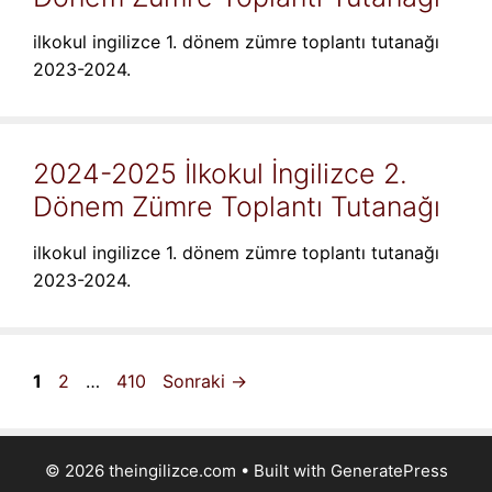
ilkokul ingilizce 1. dönem zümre toplantı tutanağı
2023-2024.
2024-2025 İlkokul İngilizce 2.
Dönem Zümre Toplantı Tutanağı
ilkokul ingilizce 1. dönem zümre toplantı tutanağı
2023-2024.
Sayfa
Sayfa
Sayfa
1
2
…
410
Sonraki
→
© 2026 theingilizce.com
• Built with
GeneratePress