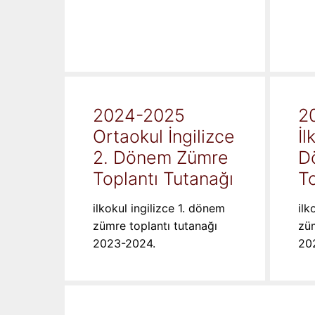
2024-2025
2
Ortaokul İngilizce
İl
2. Dönem Zümre
D
Toplantı Tutanağı
To
ilkokul ingilizce 1. dönem
ilk
zümre toplantı tutanağı
züm
2023-2024.
20