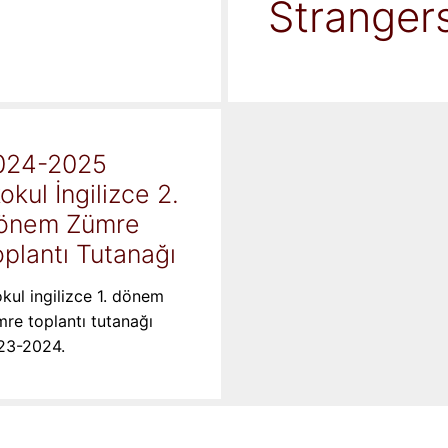
Stranger
024-2025
kokul İngilizce 2.
önem Zümre
plantı Tutanağı
okul ingilizce 1. dönem
re toplantı tutanağı
23-2024.