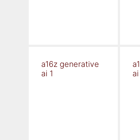
a16z generative
a
ai 1
ai