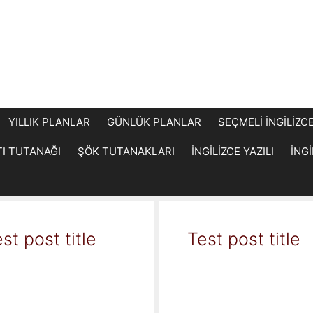
YILLIK PLANLAR
GÜNLÜK PLANLAR
SEÇMELİ İNGİLİZC
TI TUTANAĞI
ŞÖK TUTANAKLARI
İNGİLİZCE YAZILI
İNG
st post title
Test post title