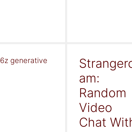
Stranger
16z generative
am:
Random
Video
Chat Wit