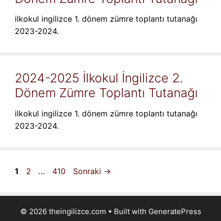
ilkokul ingilizce 1. dönem zümre toplantı tutanağı
2023-2024.
2024-2025 İlkokul İngilizce 2.
Dönem Zümre Toplantı Tutanağı
ilkokul ingilizce 1. dönem zümre toplantı tutanağı
2023-2024.
Sayfa
Sayfa
Sayfa
1
2
…
410
Sonraki
→
© 2026 theingilizce.com
• Built with
GeneratePress