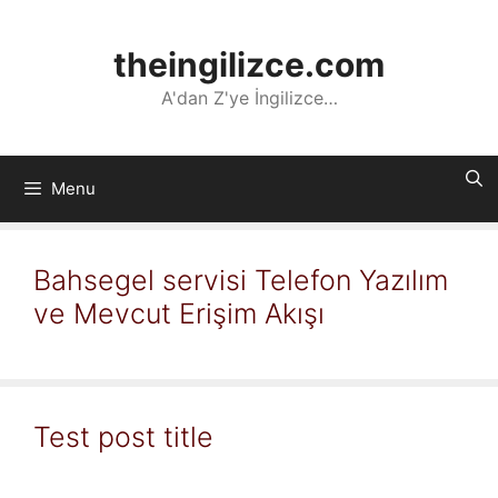
İçeriğe
atla
theingilizce.com
A'dan Z'ye İngilizce…
Menu
Bahsegel servisi Telefon Yazılım
ve Mevcut Erişim Akışı
Test post title