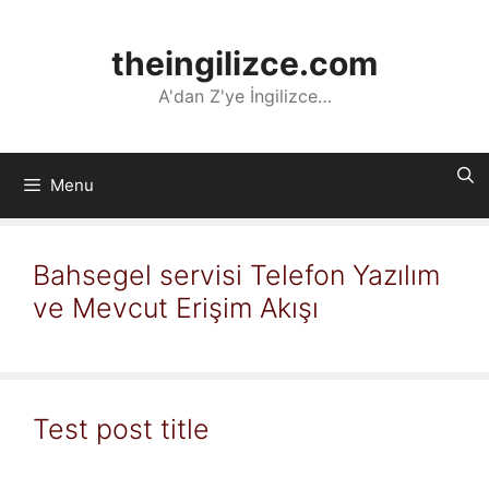
İçeriğe
atla
theingilizce.com
A'dan Z'ye İngilizce…
Menu
Bahsegel servisi Telefon Yazılım
ve Mevcut Erişim Akışı
Test post title