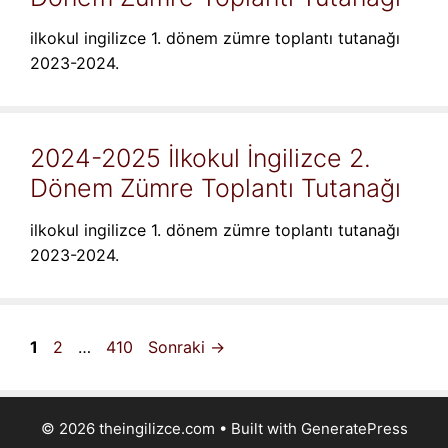
ilkokul ingilizce 1. dönem zümre toplantı tutanağı
2023-2024.
2024-2025 İlkokul İngilizce 2.
Dönem Zümre Toplantı Tutanağı
ilkokul ingilizce 1. dönem zümre toplantı tutanağı
2023-2024.
Sayfa
Sayfa
Sayfa
1
2
…
410
Sonraki
→
© 2026 theingilizce.com
• Built with
GeneratePress