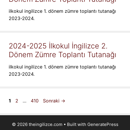
ilkokul ingilizce 1. dönem zümre toplantı tutanağı
2023-2024.
2024-2025 İlkokul İngilizce 2.
Dönem Zümre Toplantı Tutanağı
ilkokul ingilizce 1. dönem zümre toplantı tutanağı
2023-2024.
Sayfa
Sayfa
Sayfa
1
2
…
410
Sonraki
→
© 2026 theingilizce.com
• Built with
GeneratePress