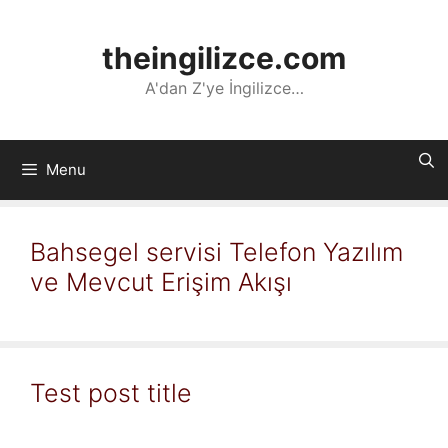
İçeriğe
atla
theingilizce.com
A'dan Z'ye İngilizce…
Menu
Bahsegel servisi Telefon Yazılım
ve Mevcut Erişim Akışı
Test post title