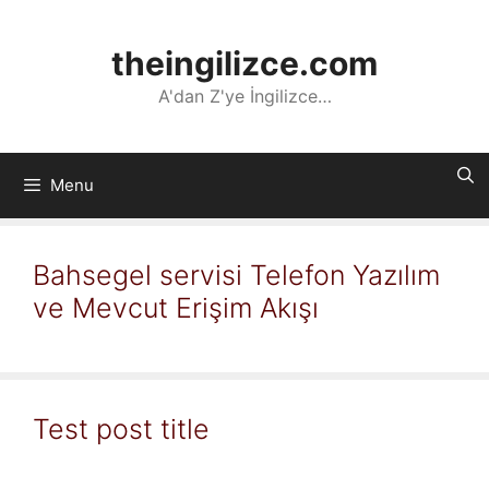
İçeriğe
atla
theingilizce.com
A'dan Z'ye İngilizce…
Menu
Bahsegel servisi Telefon Yazılım
ve Mevcut Erişim Akışı
Test post title