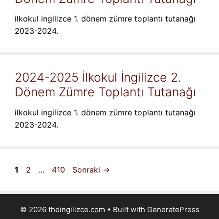
ilkokul ingilizce 1. dönem zümre toplantı tutanağı
2023-2024.
2024-2025 İlkokul İngilizce 2.
Dönem Zümre Toplantı Tutanağı
ilkokul ingilizce 1. dönem zümre toplantı tutanağı
2023-2024.
Sayfa
Sayfa
Sayfa
1
2
…
410
Sonraki
→
© 2026 theingilizce.com
• Built with
GeneratePress