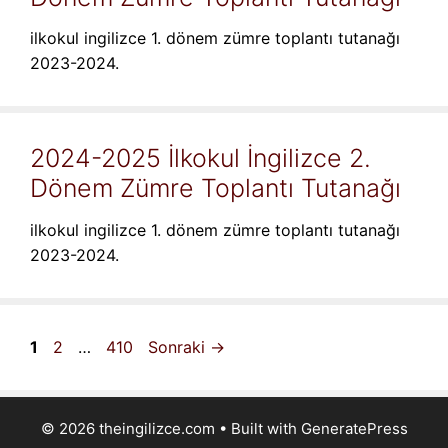
ilkokul ingilizce 1. dönem zümre toplantı tutanağı
2023-2024.
2024-2025 İlkokul İngilizce 2.
Dönem Zümre Toplantı Tutanağı
ilkokul ingilizce 1. dönem zümre toplantı tutanağı
2023-2024.
Sayfa
Sayfa
Sayfa
1
2
…
410
Sonraki
→
© 2026 theingilizce.com
• Built with
GeneratePress