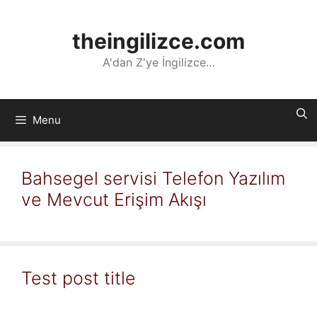
İçeriğe
atla
theingilizce.com
A'dan Z'ye İngilizce…
Menu
Bahsegel servisi Telefon Yazılım
ve Mevcut Erişim Akışı
Test post title