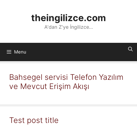
İçeriğe
atla
theingilizce.com
A'dan Z'ye İngilizce…
Menu
Bahsegel servisi Telefon Yazılım
ve Mevcut Erişim Akışı
Test post title