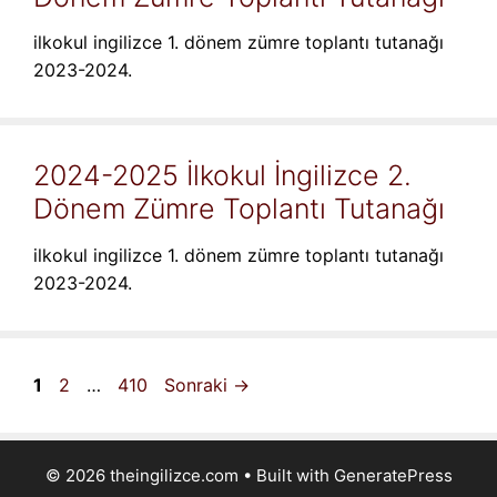
ilkokul ingilizce 1. dönem zümre toplantı tutanağı
2023-2024.
2024-2025 İlkokul İngilizce 2.
Dönem Zümre Toplantı Tutanağı
ilkokul ingilizce 1. dönem zümre toplantı tutanağı
2023-2024.
Sayfa
Sayfa
Sayfa
1
2
…
410
Sonraki
→
© 2026 theingilizce.com
• Built with
GeneratePress