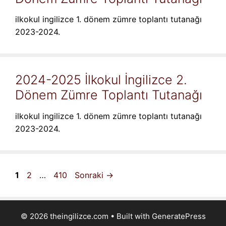
ilkokul ingilizce 1. dönem zümre toplantı tutanağı
2023-2024.
2024-2025 İlkokul İngilizce 2.
Dönem Zümre Toplantı Tutanağı
ilkokul ingilizce 1. dönem zümre toplantı tutanağı
2023-2024.
Sayfa
Sayfa
Sayfa
1
2
…
410
Sonraki
→
© 2026 theingilizce.com
• Built with
GeneratePress