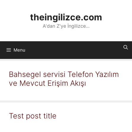
İçeriğe
atla
theingilizce.com
A'dan Z'ye İngilizce…
Menu
Bahsegel servisi Telefon Yazılım
ve Mevcut Erişim Akışı
Test post title