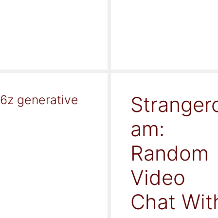
Stranger
16z generative
am:
Random
Video
Chat Wit