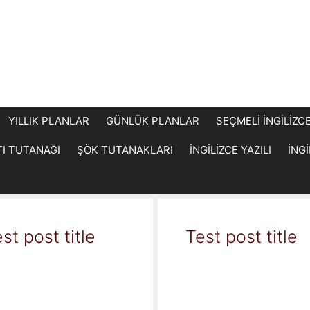
YILLIK PLANLAR
GÜNLÜK PLANLAR
SEÇMELİ İNGİLİZC
TI TUTANAĞI
ŞÖK TUTANAKLARI
İNGİLİZCE YAZILI
İNG
st post title
Test post title