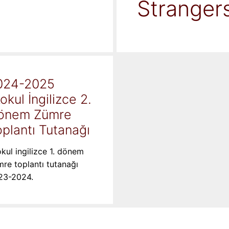
Stranger
024-2025
kokul İngilizce 2.
önem Zümre
plantı Tutanağı
okul ingilizce 1. dönem
re toplantı tutanağı
23-2024.