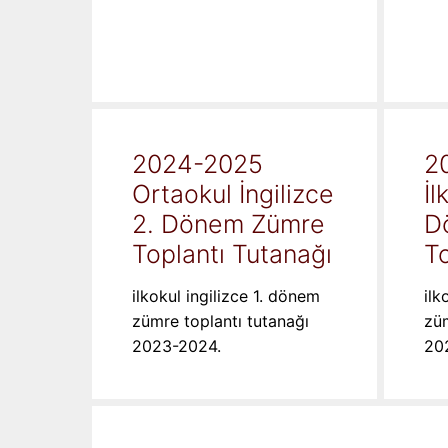
2024-2025
2
Ortaokul İngilizce
İl
2. Dönem Zümre
D
Toplantı Tutanağı
To
ilkokul ingilizce 1. dönem
ilk
zümre toplantı tutanağı
züm
2023-2024.
20