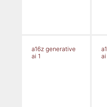
a16z generative
a
ai 1
ai