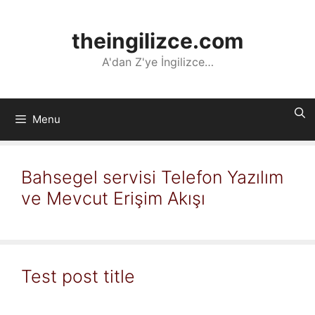
İçeriğe
atla
theingilizce.com
A'dan Z'ye İngilizce…
Menu
Bahsegel servisi Telefon Yazılım
ve Mevcut Erişim Akışı
Test post title