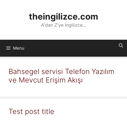
İçeriğe
atla
theingilizce.com
A'dan Z'ye İngilizce…
Menu
Bahsegel servisi Telefon Yazılım
ve Mevcut Erişim Akışı
Test post title