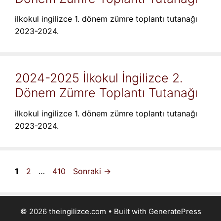
ilkokul ingilizce 1. dönem zümre toplantı tutanağı
2023-2024.
2024-2025 İlkokul İngilizce 2.
Dönem Zümre Toplantı Tutanağı
ilkokul ingilizce 1. dönem zümre toplantı tutanağı
2023-2024.
Sayfa
Sayfa
Sayfa
1
2
…
410
Sonraki
→
© 2026 theingilizce.com
• Built with
GeneratePress