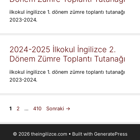
ilkokul ingilizce 1. dönem zümre toplantı tutanağı
2023-2024.
2024-2025 İlkokul İngilizce 2.
Dönem Zümre Toplantı Tutanağı
ilkokul ingilizce 1. dönem zümre toplantı tutanağı
2023-2024.
Sayfa
Sayfa
Sayfa
1
2
…
410
Sonraki
→
© 2026 theingilizce.com
• Built with
GeneratePress