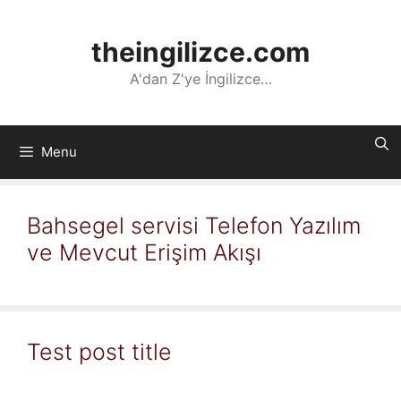
İçeriğe
atla
theingilizce.com
A'dan Z'ye İngilizce…
Menu
Bahsegel servisi Telefon Yazılım
ve Mevcut Erişim Akışı
Test post title