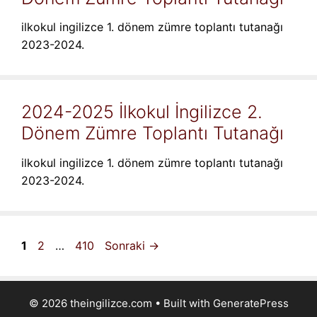
ilkokul ingilizce 1. dönem zümre toplantı tutanağı
2023-2024.
2024-2025 İlkokul İngilizce 2.
Dönem Zümre Toplantı Tutanağı
ilkokul ingilizce 1. dönem zümre toplantı tutanağı
2023-2024.
Sayfa
Sayfa
Sayfa
1
2
…
410
Sonraki
→
© 2026 theingilizce.com
• Built with
GeneratePress