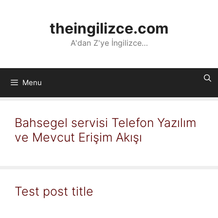
İçeriğe
atla
theingilizce.com
A'dan Z'ye İngilizce…
Menu
Bahsegel servisi Telefon Yazılım
ve Mevcut Erişim Akışı
Test post title