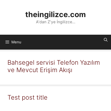
İçeriğe
atla
theingilizce.com
A'dan Z'ye İngilizce…
Menu
Bahsegel servisi Telefon Yazılım
ve Mevcut Erişim Akışı
Test post title