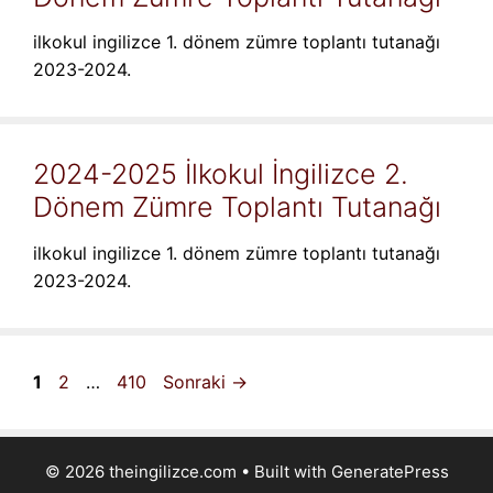
ilkokul ingilizce 1. dönem zümre toplantı tutanağı
2023-2024.
2024-2025 İlkokul İngilizce 2.
Dönem Zümre Toplantı Tutanağı
ilkokul ingilizce 1. dönem zümre toplantı tutanağı
2023-2024.
Sayfa
Sayfa
Sayfa
1
2
…
410
Sonraki
→
© 2026 theingilizce.com
• Built with
GeneratePress