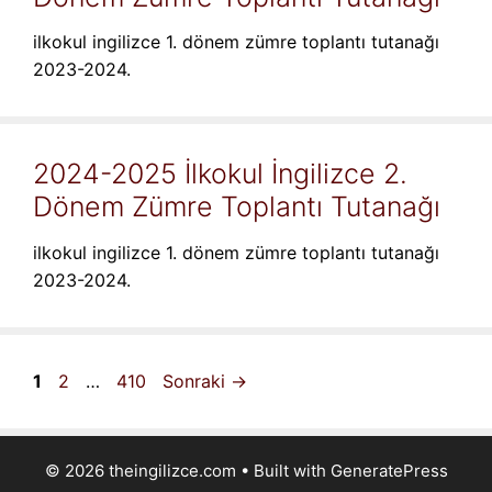
ilkokul ingilizce 1. dönem zümre toplantı tutanağı
2023-2024.
2024-2025 İlkokul İngilizce 2.
Dönem Zümre Toplantı Tutanağı
ilkokul ingilizce 1. dönem zümre toplantı tutanağı
2023-2024.
Sayfa
Sayfa
Sayfa
1
2
…
410
Sonraki
→
© 2026 theingilizce.com
• Built with
GeneratePress