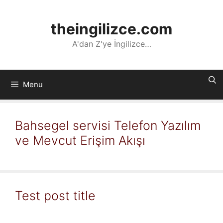
İçeriğe
atla
theingilizce.com
A'dan Z'ye İngilizce…
Menu
Bahsegel servisi Telefon Yazılım
ve Mevcut Erişim Akışı
Test post title