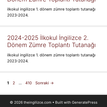
ilkokul ingilizce 1. dönem zümre toplantı tutanağı
2023-2024.
2024-2025 İlkokul İngilizce 2.
Dönem Zümre Toplantı Tutanağı
ilkokul ingilizce 1. dönem zümre toplantı tutanağı
2023-2024.
Sayfa
Sayfa
Sayfa
1
2
…
410
Sonraki
→
© 2026 theingilizce.com
• Built with
GeneratePress