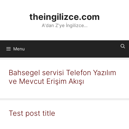
İçeriğe
atla
theingilizce.com
A'dan Z'ye İngilizce…
Menu
Bahsegel servisi Telefon Yazılım
ve Mevcut Erişim Akışı
Test post title