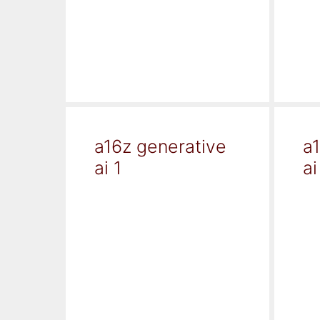
a16z generative
a
ai 1
ai