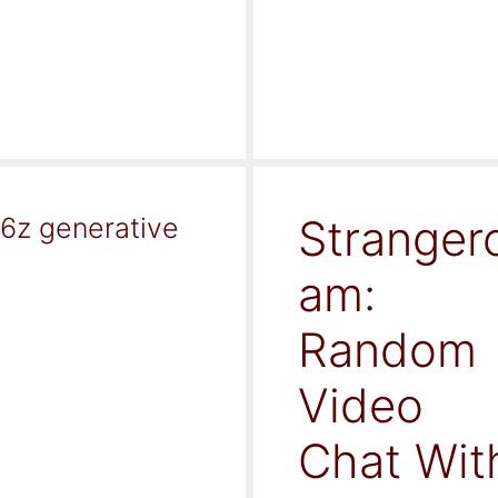
Stranger
16z generative
am:
Random
Video
Chat Wit