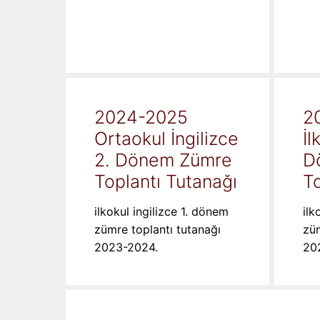
2024-2025
2
Ortaokul İngilizce
İl
2. Dönem Zümre
D
Toplantı Tutanağı
To
ilkokul ingilizce 1. dönem
ilk
zümre toplantı tutanağı
züm
2023-2024.
20