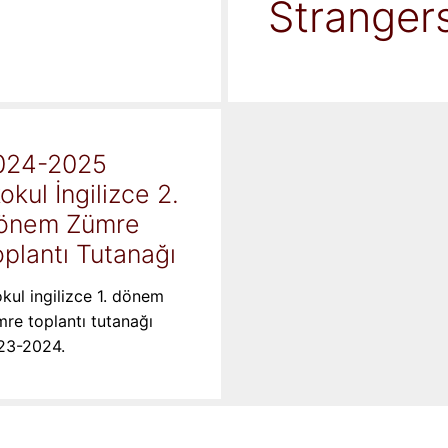
Stranger
024-2025
kokul İngilizce 2.
önem Zümre
plantı Tutanağı
okul ingilizce 1. dönem
re toplantı tutanağı
23-2024.