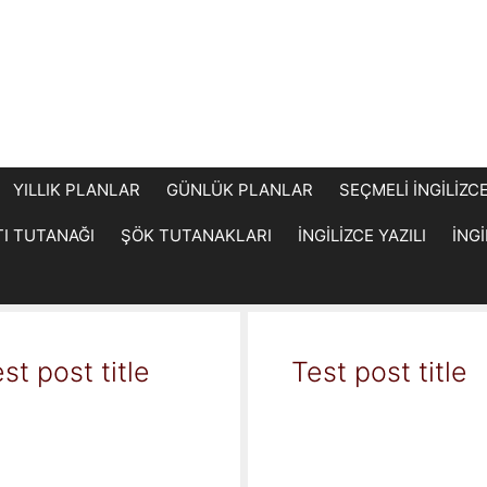
YILLIK PLANLAR
GÜNLÜK PLANLAR
SEÇMELİ İNGİLİZC
TI TUTANAĞI
ŞÖK TUTANAKLARI
İNGİLİZCE YAZILI
İNG
st post title
Test post title