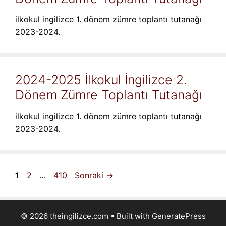
ilkokul ingilizce 1. dönem zümre toplantı tutanağı
2023-2024.
2024-2025 İlkokul İngilizce 2.
Dönem Zümre Toplantı Tutanağı
ilkokul ingilizce 1. dönem zümre toplantı tutanağı
2023-2024.
Sayfa
Sayfa
Sayfa
1
2
…
410
Sonraki
→
© 2026 theingilizce.com
• Built with
GeneratePress