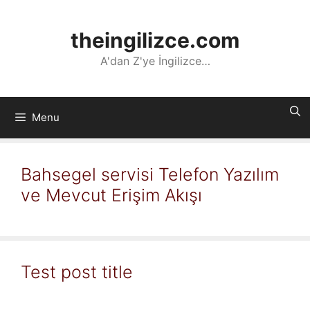
İçeriğe
atla
theingilizce.com
A'dan Z'ye İngilizce…
Menu
Bahsegel servisi Telefon Yazılım
ve Mevcut Erişim Akışı
Test post title