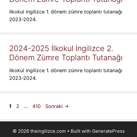
ilkokul ingilizce 1. dönem zümre toplantı tutanağı
2023-2024.
2024-2025 İlkokul İngilizce 2.
Dönem Zümre Toplantı Tutanağı
ilkokul ingilizce 1. dönem zümre toplantı tutanağı
2023-2024.
Sayfa
Sayfa
Sayfa
1
2
…
410
Sonraki
→
© 2026 theingilizce.com
• Built with
GeneratePress