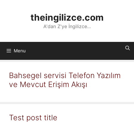
İçeriğe
atla
theingilizce.com
A'dan Z'ye İngilizce…
Menu
Bahsegel servisi Telefon Yazılım
ve Mevcut Erişim Akışı
Test post title