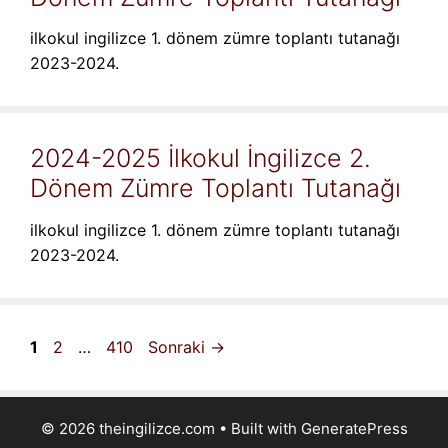
ilkokul ingilizce 1. dönem zümre toplantı tutanağı
2023-2024.
2024-2025 İlkokul İngilizce 2.
Dönem Zümre Toplantı Tutanağı
ilkokul ingilizce 1. dönem zümre toplantı tutanağı
2023-2024.
Sayfa
Sayfa
Sayfa
1
2
…
410
Sonraki
→
© 2026 theingilizce.com
• Built with
GeneratePress