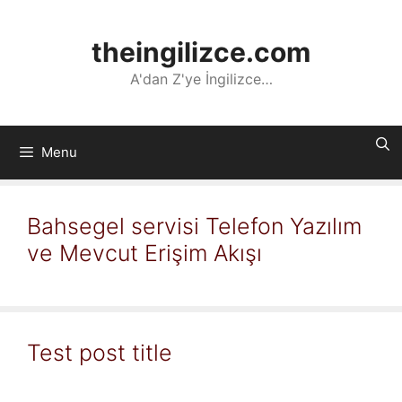
İçeriğe
atla
theingilizce.com
A'dan Z'ye İngilizce…
Menu
Bahsegel servisi Telefon Yazılım
ve Mevcut Erişim Akışı
Test post title