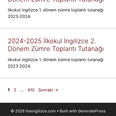
ilkokul ingilizce 1. dönem zümre toplantı tutanağı
2023-2024.
2024-2025 İlkokul İngilizce 2.
Dönem Zümre Toplantı Tutanağı
ilkokul ingilizce 1. dönem zümre toplantı tutanağı
2023-2024.
Sayfa
Sayfa
Sayfa
1
2
…
410
Sonraki
→
© 2026 theingilizce.com
• Built with
GeneratePress