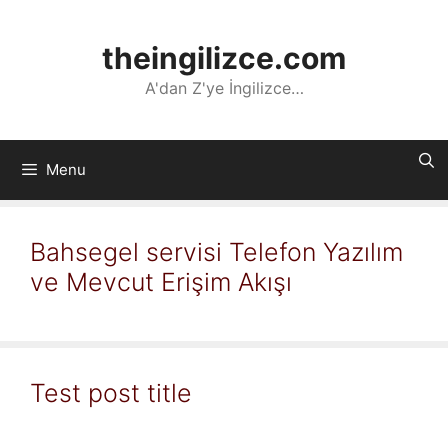
İçeriğe
atla
theingilizce.com
A'dan Z'ye İngilizce…
Menu
Bahsegel servisi Telefon Yazılım
ve Mevcut Erişim Akışı
Test post title