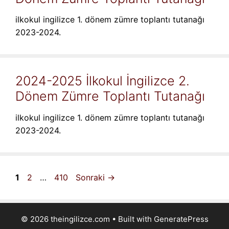
ilkokul ingilizce 1. dönem zümre toplantı tutanağı
2023-2024.
2024-2025 İlkokul İngilizce 2.
Dönem Zümre Toplantı Tutanağı
ilkokul ingilizce 1. dönem zümre toplantı tutanağı
2023-2024.
Sayfa
Sayfa
Sayfa
1
2
…
410
Sonraki
→
© 2026 theingilizce.com
• Built with
GeneratePress