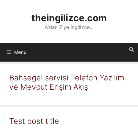
İçeriğe
atla
theingilizce.com
A'dan Z'ye İngilizce…
Menu
Bahsegel servisi Telefon Yazılım
ve Mevcut Erişim Akışı
Test post title