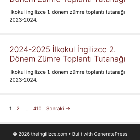
ilkokul ingilizce 1. dönem zümre toplantı tutanağı
2023-2024.
2024-2025 İlkokul İngilizce 2.
Dönem Zümre Toplantı Tutanağı
ilkokul ingilizce 1. dönem zümre toplantı tutanağı
2023-2024.
Sayfa
Sayfa
Sayfa
1
2
…
410
Sonraki
→
© 2026 theingilizce.com
• Built with
GeneratePress