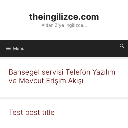
İçeriğe
atla
theingilizce.com
A'dan Z'ye İngilizce…
Menu
Bahsegel servisi Telefon Yazılım
ve Mevcut Erişim Akışı
Test post title