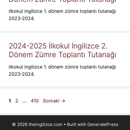
ilkokul ingilizce 1. dönem zümre toplantı tutanağı
2023-2024.
2024-2025 İlkokul İngilizce 2.
Dönem Zümre Toplantı Tutanağı
ilkokul ingilizce 1. dönem zümre toplantı tutanağı
2023-2024.
Sayfa
Sayfa
Sayfa
1
2
…
410
Sonraki
→
© 2026 theingilizce.com
• Built with
GeneratePress