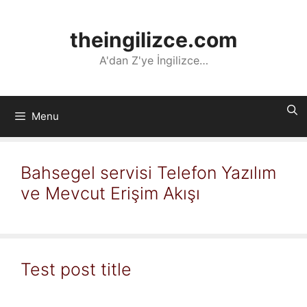
İçeriğe
atla
theingilizce.com
A'dan Z'ye İngilizce…
Menu
Bahsegel servisi Telefon Yazılım
ve Mevcut Erişim Akışı
Test post title