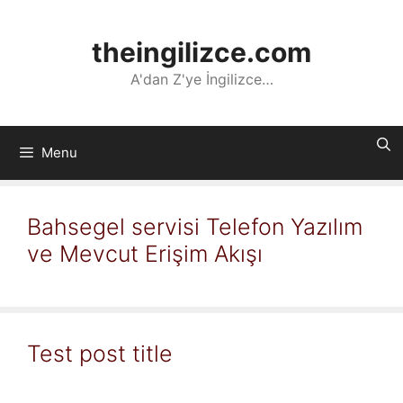
İçeriğe
atla
theingilizce.com
A'dan Z'ye İngilizce…
Menu
Bahsegel servisi Telefon Yazılım
ve Mevcut Erişim Akışı
Test post title