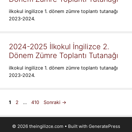
ilkokul ingilizce 1. dönem zümre toplantı tutanağı
2023-2024.
2024-2025 İlkokul İngilizce 2.
Dönem Zümre Toplantı Tutanağı
ilkokul ingilizce 1. dönem zümre toplantı tutanağı
2023-2024.
Sayfa
Sayfa
Sayfa
1
2
…
410
Sonraki
→
© 2026 theingilizce.com
• Built with
GeneratePress