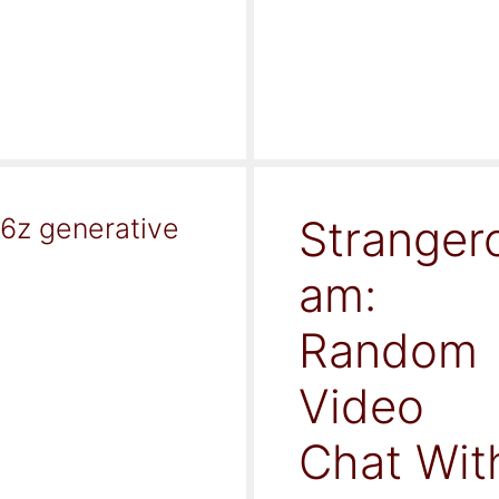
Stranger
16z generative
am:
Random
Video
Chat Wit