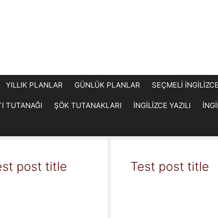
YILLIK PLANLAR
GÜNLÜK PLANLAR
SEÇMELİ İNGİLİZC
TI TUTANAĞI
ŞÖK TUTANAKLARI
İNGİLİZCE YAZILI
İNG
st post title
Test post title