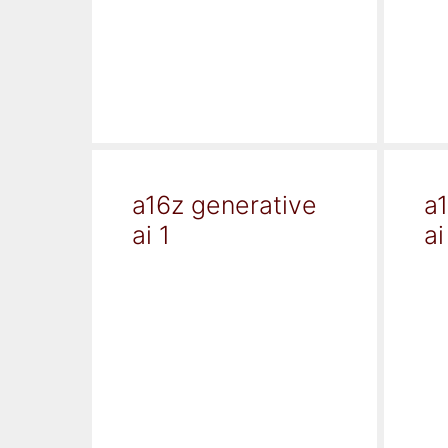
a16z generative
a
ai 1
ai