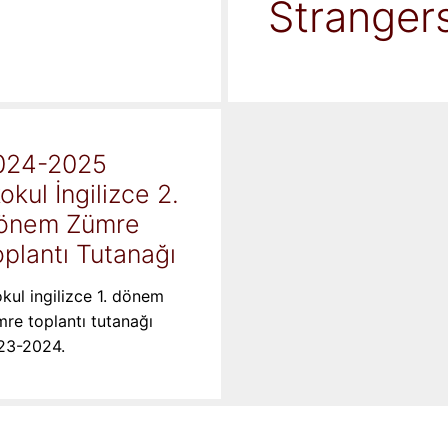
Stranger
024-2025
kokul İngilizce 2.
önem Zümre
plantı Tutanağı
okul ingilizce 1. dönem
re toplantı tutanağı
23-2024.