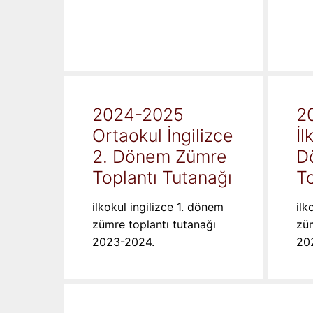
2024-2025
2
Ortaokul İngilizce
İl
2. Dönem Zümre
D
Toplantı Tutanağı
To
ilkokul ingilizce 1. dönem
ilk
zümre toplantı tutanağı
züm
2023-2024.
20