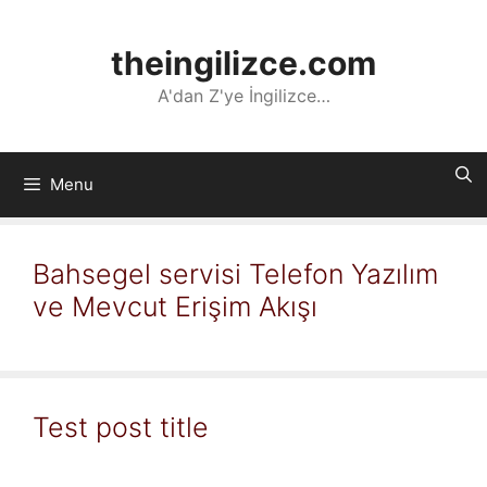
İçeriğe
atla
theingilizce.com
A'dan Z'ye İngilizce…
Menu
Bahsegel servisi Telefon Yazılım
ve Mevcut Erişim Akışı
Test post title