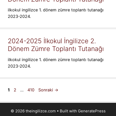
ilkokul ingilizce 1. dönem zümre toplantı tutanağı
2023-2024.
2024-2025 İlkokul İngilizce 2.
Dönem Zümre Toplantı Tutanağı
ilkokul ingilizce 1. dönem zümre toplantı tutanağı
2023-2024.
Sayfa
Sayfa
Sayfa
1
2
…
410
Sonraki
→
© 2026 theingilizce.com
• Built with
GeneratePress