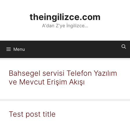
İçeriğe
atla
theingilizce.com
A'dan Z'ye İngilizce…
Menu
Bahsegel servisi Telefon Yazılım
ve Mevcut Erişim Akışı
Test post title