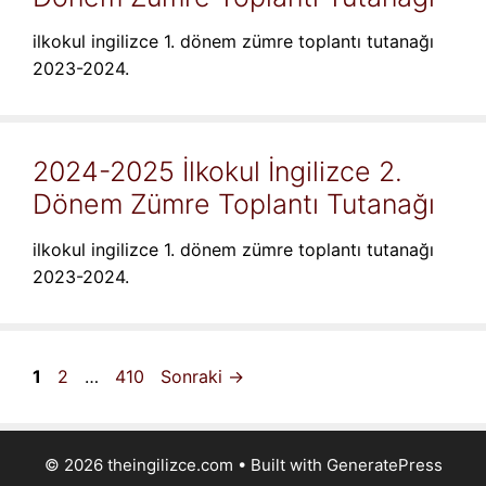
ilkokul ingilizce 1. dönem zümre toplantı tutanağı
2023-2024.
2024-2025 İlkokul İngilizce 2.
Dönem Zümre Toplantı Tutanağı
ilkokul ingilizce 1. dönem zümre toplantı tutanağı
2023-2024.
Sayfa
Sayfa
Sayfa
1
2
…
410
Sonraki
→
© 2026 theingilizce.com
• Built with
GeneratePress