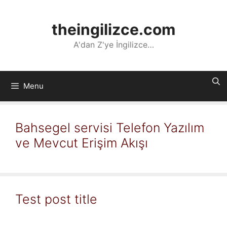
İçeriğe
atla
theingilizce.com
A'dan Z'ye İngilizce…
Menu
Bahsegel servisi Telefon Yazılım
ve Mevcut Erişim Akışı
Test post title