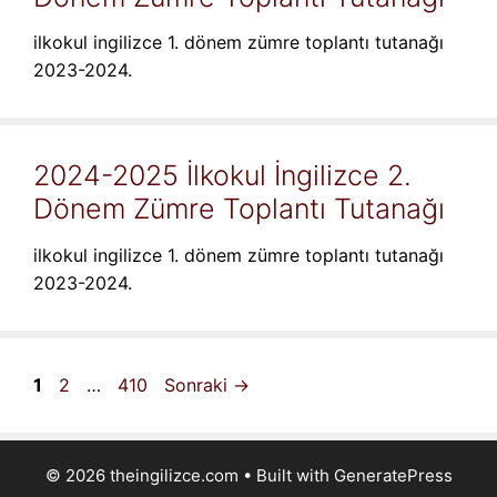
ilkokul ingilizce 1. dönem zümre toplantı tutanağı
2023-2024.
2024-2025 İlkokul İngilizce 2.
Dönem Zümre Toplantı Tutanağı
ilkokul ingilizce 1. dönem zümre toplantı tutanağı
2023-2024.
Sayfa
Sayfa
Sayfa
1
2
…
410
Sonraki
→
© 2026 theingilizce.com
• Built with
GeneratePress