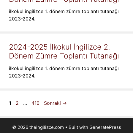
ilkokul ingilizce 1. dönem zümre toplantı tutanağı
2023-2024.
2024-2025 İlkokul İngilizce 2.
Dönem Zümre Toplantı Tutanağı
ilkokul ingilizce 1. dönem zümre toplantı tutanağı
2023-2024.
Sayfa
Sayfa
Sayfa
1
2
…
410
Sonraki
→
© 2026 theingilizce.com
• Built with
GeneratePress