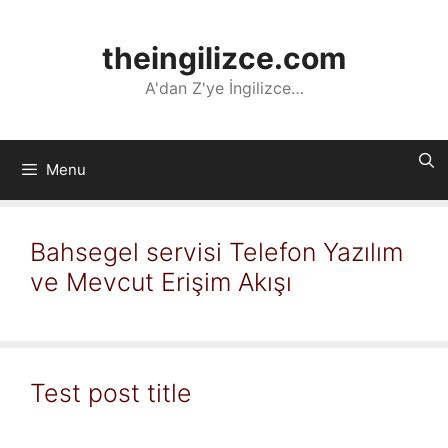
İçeriğe
atla
theingilizce.com
A'dan Z'ye İngilizce…
Menu
Bahsegel servisi Telefon Yazılım
ve Mevcut Erişim Akışı
Test post title