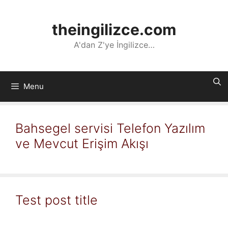
İçeriğe
atla
theingilizce.com
A'dan Z'ye İngilizce…
Menu
Bahsegel servisi Telefon Yazılım
ve Mevcut Erişim Akışı
Test post title