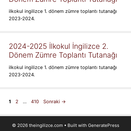
ilkokul ingilizce 1. dönem zümre toplantı tutanağı
2023-2024.
2024-2025 İlkokul İngilizce 2.
Dönem Zümre Toplantı Tutanağı
ilkokul ingilizce 1. dönem zümre toplantı tutanağı
2023-2024.
Sayfa
Sayfa
Sayfa
1
2
…
410
Sonraki
→
© 2026 theingilizce.com
• Built with
GeneratePress