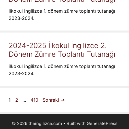
ilkokul ingilizce 1. dönem zümre toplantı tutanağı
2023-2024.
2024-2025 İlkokul İngilizce 2.
Dönem Zümre Toplantı Tutanağı
ilkokul ingilizce 1. dönem zümre toplantı tutanağı
2023-2024.
Sayfa
Sayfa
Sayfa
1
2
…
410
Sonraki
→
© 2026 theingilizce.com
• Built with
GeneratePress