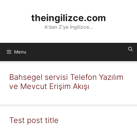
İçeriğe
atla
theingilizce.com
A'dan Z'ye İngilizce…
Menu
Bahsegel servisi Telefon Yazılım
ve Mevcut Erişim Akışı
Test post title