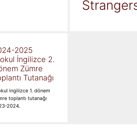
Stranger
024-2025
kokul İngilizce 2.
önem Zümre
plantı Tutanağı
okul ingilizce 1. dönem
re toplantı tutanağı
23-2024.