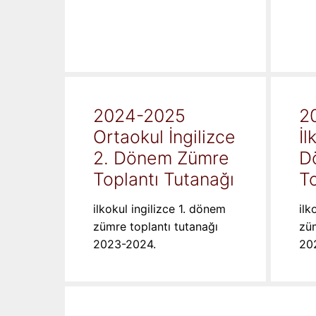
2024-2025
2
Ortaokul İngilizce
İl
2. Dönem Zümre
D
Toplantı Tutanağı
To
ilkokul ingilizce 1. dönem
ilk
zümre toplantı tutanağı
züm
2023-2024.
20