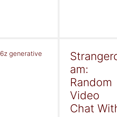
Stranger
16z generative
am:
Random
Video
Chat Wit