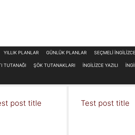
YILLIK PLANLAR
GÜNLÜK PLANLAR
SEÇMELİ İNGİLİZC
TI TUTANAĞI
ŞÖK TUTANAKLARI
İNGİLİZCE YAZILI
İNG
st post title
Test post title