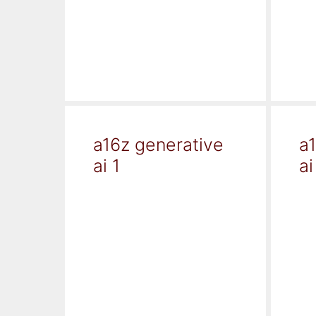
a16z generative
a
ai 1
ai