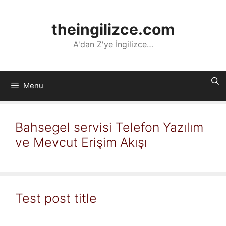
İçeriğe
atla
theingilizce.com
A'dan Z'ye İngilizce…
Menu
Bahsegel servisi Telefon Yazılım
ve Mevcut Erişim Akışı
Test post title