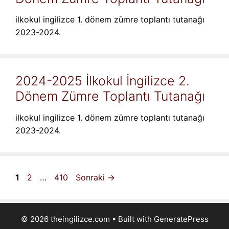
ilkokul ingilizce 1. dönem zümre toplantı tutanağı
2023-2024.
2024-2025 İlkokul İngilizce 2.
Dönem Zümre Toplantı Tutanağı
ilkokul ingilizce 1. dönem zümre toplantı tutanağı
2023-2024.
Sayfa
Sayfa
Sayfa
1
2
…
410
Sonraki
→
© 2026 theingilizce.com
• Built with
GeneratePress