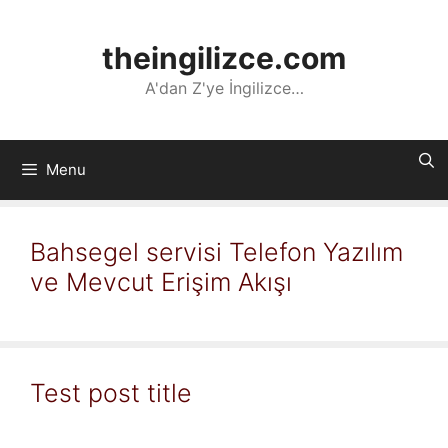
İçeriğe
atla
theingilizce.com
A'dan Z'ye İngilizce…
Menu
Bahsegel servisi Telefon Yazılım
ve Mevcut Erişim Akışı
Test post title