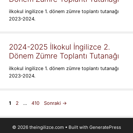
ilkokul ingilizce 1. dönem zümre toplantı tutanağı
2023-2024.
2024-2025 İlkokul İngilizce 2.
Dönem Zümre Toplantı Tutanağı
ilkokul ingilizce 1. dönem zümre toplantı tutanağı
2023-2024.
Sayfa
Sayfa
Sayfa
1
2
…
410
Sonraki
→
© 2026 theingilizce.com
• Built with
GeneratePress