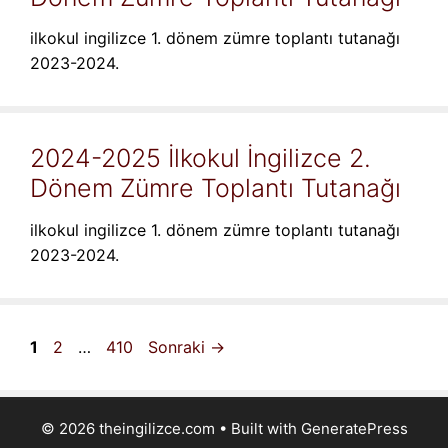
ilkokul ingilizce 1. dönem zümre toplantı tutanağı
2023-2024.
2024-2025 İlkokul İngilizce 2.
Dönem Zümre Toplantı Tutanağı
ilkokul ingilizce 1. dönem zümre toplantı tutanağı
2023-2024.
Sayfa
Sayfa
Sayfa
1
2
…
410
Sonraki
→
© 2026 theingilizce.com
• Built with
GeneratePress