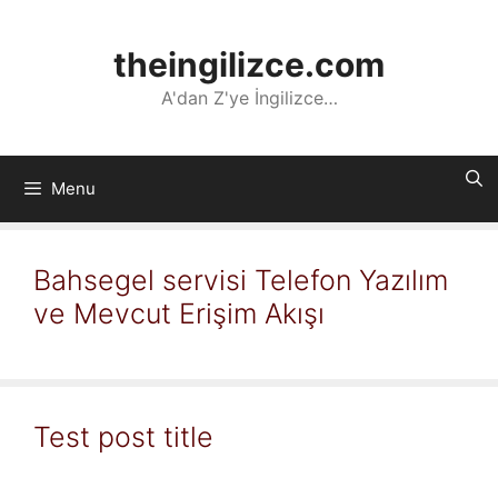
İçeriğe
atla
theingilizce.com
A'dan Z'ye İngilizce…
Menu
Bahsegel servisi Telefon Yazılım
ve Mevcut Erişim Akışı
Test post title