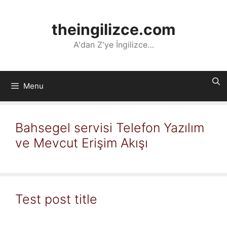
İçeriğe
atla
theingilizce.com
A'dan Z'ye İngilizce…
Menu
Bahsegel servisi Telefon Yazılım
ve Mevcut Erişim Akışı
Test post title