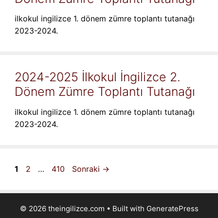
ilkokul ingilizce 1. dönem zümre toplantı tutanağı
2023-2024.
2024-2025 İlkokul İngilizce 2.
Dönem Zümre Toplantı Tutanağı
ilkokul ingilizce 1. dönem zümre toplantı tutanağı
2023-2024.
Sayfa
Sayfa
Sayfa
1
2
…
410
Sonraki
→
© 2026 theingilizce.com
• Built with
GeneratePress