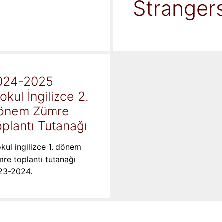
Stranger
024-2025
kokul İngilizce 2.
önem Zümre
plantı Tutanağı
okul ingilizce 1. dönem
re toplantı tutanağı
23-2024.