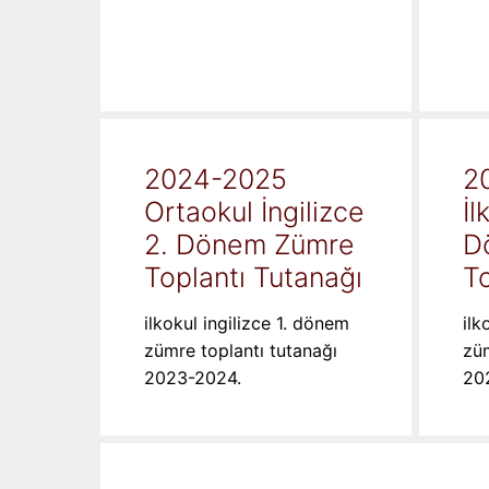
2024-2025
2
Ortaokul İngilizce
İl
2. Dönem Zümre
D
Toplantı Tutanağı
To
ilkokul ingilizce 1. dönem
ilk
zümre toplantı tutanağı
züm
2023-2024.
20