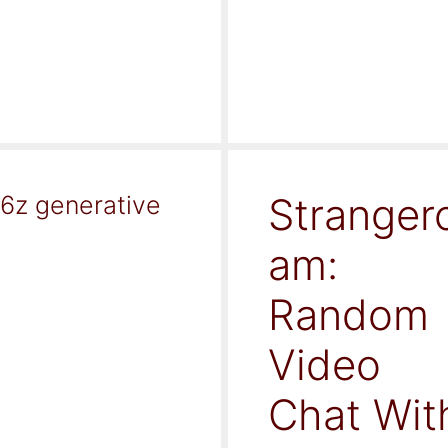
Stranger
16z generative
am:
Random
Video
Chat Wit