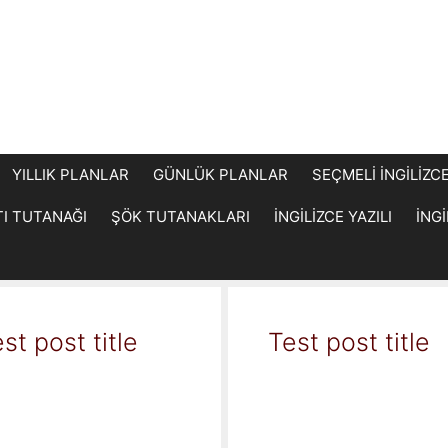
YILLIK PLANLAR
GÜNLÜK PLANLAR
SEÇMELİ İNGİLİZC
TI TUTANAĞI
ŞÖK TUTANAKLARI
İNGİLİZCE YAZILI
İNG
st post title
Test post title