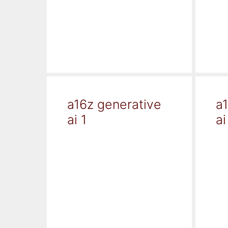
a16z generative
a
ai 1
ai