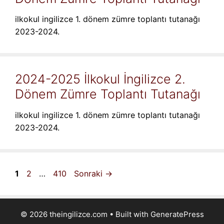
ilkokul ingilizce 1. dönem zümre toplantı tutanağı
2023-2024.
2024-2025 İlkokul İngilizce 2.
Dönem Zümre Toplantı Tutanağı
ilkokul ingilizce 1. dönem zümre toplantı tutanağı
2023-2024.
Sayfa
Sayfa
Sayfa
1
2
…
410
Sonraki
→
© 2026 theingilizce.com
• Built with
GeneratePress