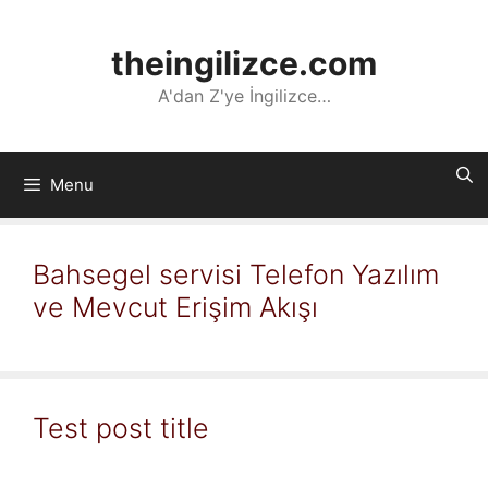
İçeriğe
atla
theingilizce.com
A'dan Z'ye İngilizce…
Menu
Bahsegel servisi Telefon Yazılım
ve Mevcut Erişim Akışı
Test post title