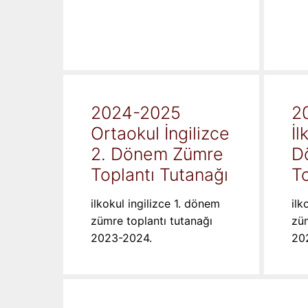
2024-2025
2
Ortaokul İngilizce
İl
2. Dönem Zümre
D
Toplantı Tutanağı
To
ilkokul ingilizce 1. dönem
ilk
zümre toplantı tutanağı
züm
2023-2024.
20