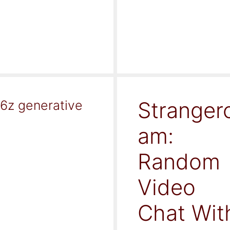
Stranger
16z generative
am:
Random
Video
Chat Wit