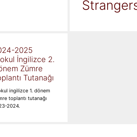
Stranger
024-2025
kokul İngilizce 2.
önem Zümre
plantı Tutanağı
okul ingilizce 1. dönem
re toplantı tutanağı
23-2024.