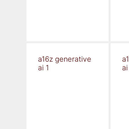
a16z generative
a
ai 1
ai