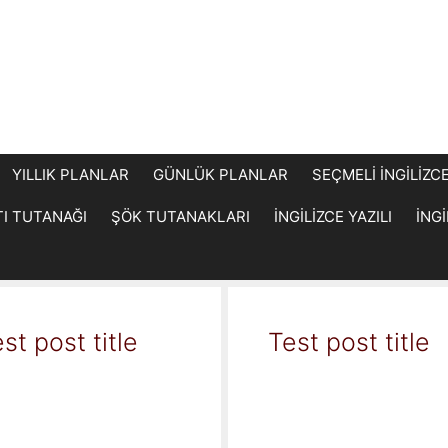
YILLIK PLANLAR
GÜNLÜK PLANLAR
SEÇMELİ İNGİLİZC
TI TUTANAĞI
ŞÖK TUTANAKLARI
İNGİLİZCE YAZILI
İNG
st post title
Test post title