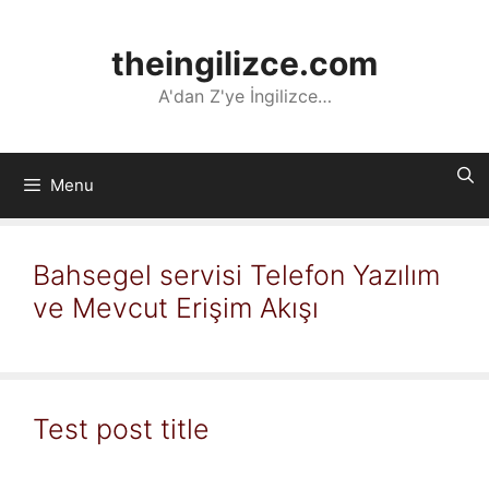
İçeriğe
atla
theingilizce.com
A'dan Z'ye İngilizce…
Menu
Bahsegel servisi Telefon Yazılım
ve Mevcut Erişim Akışı
Test post title