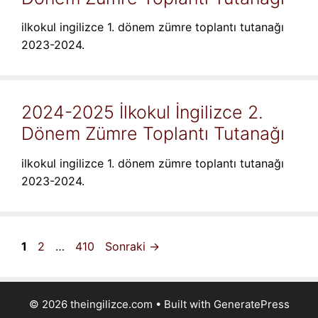
ilkokul ingilizce 1. dönem zümre toplantı tutanağı
2023-2024.
2024-2025 İlkokul İngilizce 2.
Dönem Zümre Toplantı Tutanağı
ilkokul ingilizce 1. dönem zümre toplantı tutanağı
2023-2024.
Sayfa
Sayfa
Sayfa
1
2
…
410
Sonraki
→
© 2026 theingilizce.com
• Built with
GeneratePress