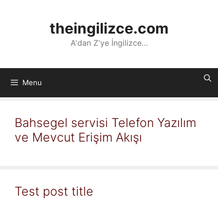
İçeriğe
atla
theingilizce.com
A'dan Z'ye İngilizce…
Menu
Bahsegel servisi Telefon Yazılım
ve Mevcut Erişim Akışı
Test post title