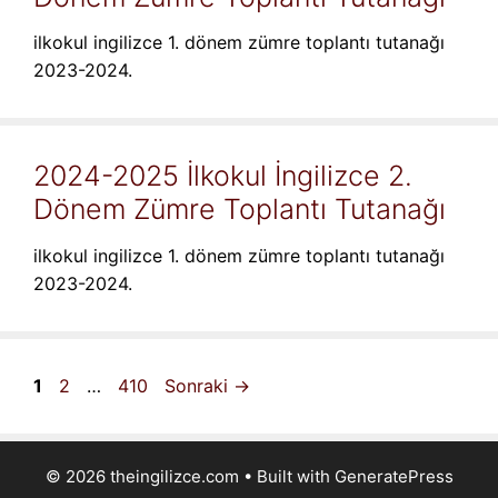
ilkokul ingilizce 1. dönem zümre toplantı tutanağı
2023-2024.
2024-2025 İlkokul İngilizce 2.
Dönem Zümre Toplantı Tutanağı
ilkokul ingilizce 1. dönem zümre toplantı tutanağı
2023-2024.
Sayfa
Sayfa
Sayfa
1
2
…
410
Sonraki
→
© 2026 theingilizce.com
• Built with
GeneratePress