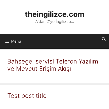
İçeriğe
atla
theingilizce.com
A'dan Z'ye İngilizce…
Menu
Bahsegel servisi Telefon Yazılım
ve Mevcut Erişim Akışı
Test post title