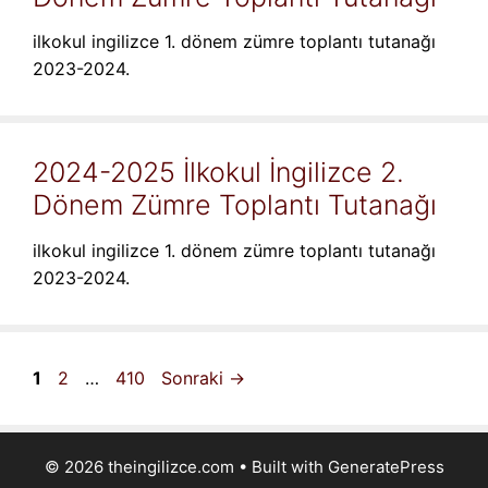
ilkokul ingilizce 1. dönem zümre toplantı tutanağı
2023-2024.
2024-2025 İlkokul İngilizce 2.
Dönem Zümre Toplantı Tutanağı
ilkokul ingilizce 1. dönem zümre toplantı tutanağı
2023-2024.
Sayfa
Sayfa
Sayfa
1
2
…
410
Sonraki
→
© 2026 theingilizce.com
• Built with
GeneratePress