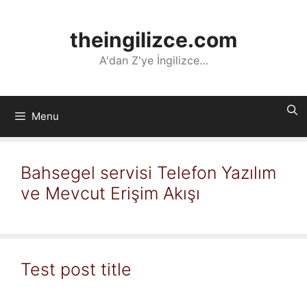
İçeriğe
atla
theingilizce.com
A'dan Z'ye İngilizce…
Menu
Bahsegel servisi Telefon Yazılım
ve Mevcut Erişim Akışı
Test post title