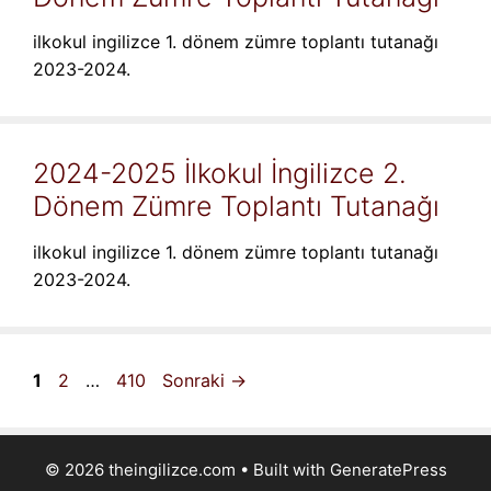
ilkokul ingilizce 1. dönem zümre toplantı tutanağı
2023-2024.
2024-2025 İlkokul İngilizce 2.
Dönem Zümre Toplantı Tutanağı
ilkokul ingilizce 1. dönem zümre toplantı tutanağı
2023-2024.
Sayfa
Sayfa
Sayfa
1
2
…
410
Sonraki
→
© 2026 theingilizce.com
• Built with
GeneratePress