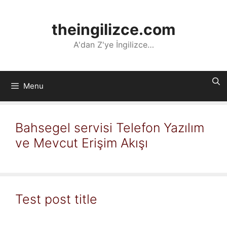
İçeriğe
atla
theingilizce.com
A'dan Z'ye İngilizce…
Menu
Bahsegel servisi Telefon Yazılım
ve Mevcut Erişim Akışı
Test post title