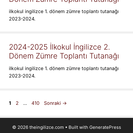
ilkokul ingilizce 1. dönem zümre toplantı tutanağı
2023-2024.
2024-2025 İlkokul İngilizce 2.
Dönem Zümre Toplantı Tutanağı
ilkokul ingilizce 1. dönem zümre toplantı tutanağı
2023-2024.
Sayfa
Sayfa
Sayfa
1
2
…
410
Sonraki
→
© 2026 theingilizce.com
• Built with
GeneratePress