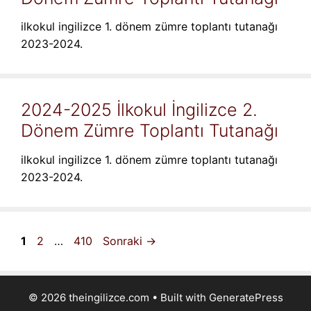
ilkokul ingilizce 1. dönem zümre toplantı tutanağı
2023-2024.
2024-2025 İlkokul İngilizce 2.
Dönem Zümre Toplantı Tutanağı
ilkokul ingilizce 1. dönem zümre toplantı tutanağı
2023-2024.
Sayfa
Sayfa
Sayfa
1
2
…
410
Sonraki
→
© 2026 theingilizce.com
• Built with
GeneratePress