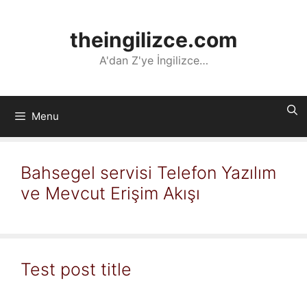
İçeriğe
atla
theingilizce.com
A'dan Z'ye İngilizce…
Menu
Bahsegel servisi Telefon Yazılım
ve Mevcut Erişim Akışı
Test post title