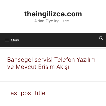
İçeriğe
atla
theingilizce.com
A'dan Z'ye İngilizce…
Menu
Bahsegel servisi Telefon Yazılım
ve Mevcut Erişim Akışı
Test post title