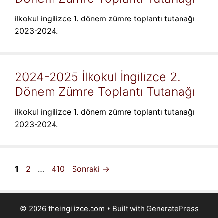
ilkokul ingilizce 1. dönem zümre toplantı tutanağı
2023-2024.
2024-2025 İlkokul İngilizce 2.
Dönem Zümre Toplantı Tutanağı
ilkokul ingilizce 1. dönem zümre toplantı tutanağı
2023-2024.
Sayfa
Sayfa
Sayfa
1
2
…
410
Sonraki
→
© 2026 theingilizce.com
• Built with
GeneratePress