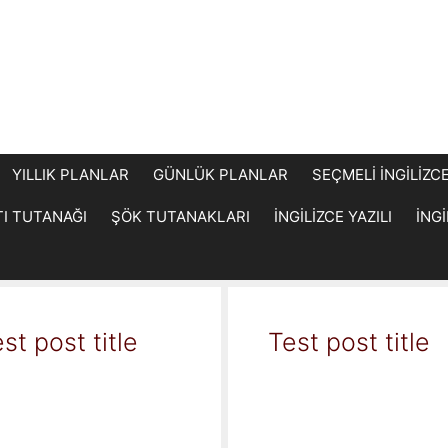
YILLIK PLANLAR
GÜNLÜK PLANLAR
SEÇMELİ İNGİLİZC
TI TUTANAĞI
ŞÖK TUTANAKLARI
İNGİLİZCE YAZILI
İNG
st post title
Test post title