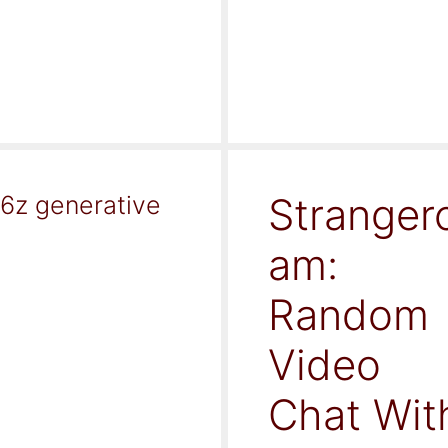
Stranger
16z generative
am:
Random
Video
Chat Wit