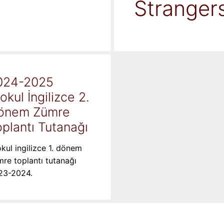
Stranger
024-2025
kokul İngilizce 2.
önem Zümre
plantı Tutanağı
okul ingilizce 1. dönem
re toplantı tutanağı
23-2024.