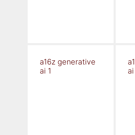
a16z generative
a
ai 1
ai