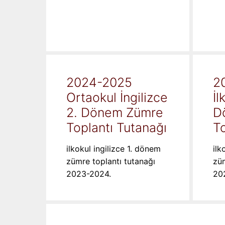
2024-2025
2
Ortaokul İngilizce
İl
2. Dönem Zümre
D
Toplantı Tutanağı
To
ilkokul ingilizce 1. dönem
ilk
zümre toplantı tutanağı
züm
2023-2024.
20